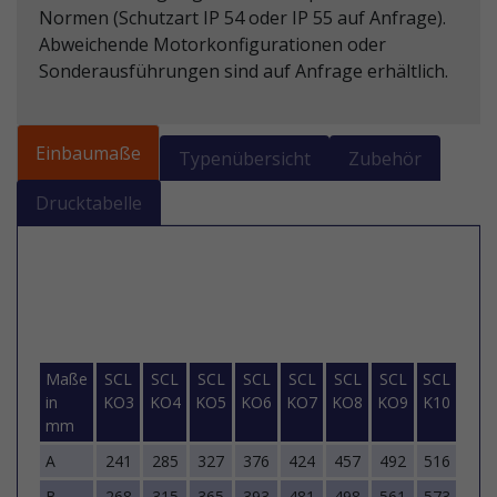
Normen (Schutzart IP 54 oder IP 55 auf Anfrage).
Abweichende Motorkonfigurationen oder
Sonderausführungen sind auf Anfrage erhältlich.
Einbaumaße
Typenübersicht
Zubehör
Drucktabelle
Maße
SCL
SCL
SCL
SCL
SCL
SCL
SCL
SCL
SCL
in
KO3
KO4
KO5
KO6
KO7
KO8
KO9
K10
K11
mm
A
241
285
327
376
424
457
492
516
542
B
268
315
365
393
481
498
561
573
603