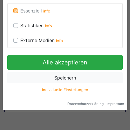
S
4
4
4
4
5
5
5
5
5
Essenziell
info
T
M6
M6
M8
M8
M8
M8
M8
M8
M8
U
140
175
200
240
295
310
360
360
390
Statistiken
info
Z
12
18
19
19
16
16
16
16
16
Externe Medien
info
Alle akzeptieren
Speichern
Individuelle Einstellungen
Datenschutzerklärung
|
Impressum