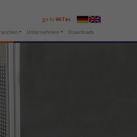
go to
WiTec
ranchen
Unternehmen
Downloads