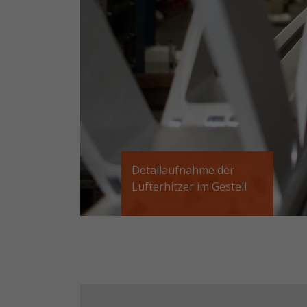
Detailaufnahme der
Lufterhitzer im Gestell