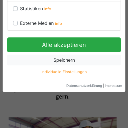
Statistiken
info
Externe Medien
info
Alle akzeptieren
Speichern
Wir freuen uns auf Ihre
Individuelle Einstellungen
Anforderungen.
Datenschutzerklärung
|
Impressum
Sprechen Sie uns an – wir beraten Sie
gern.